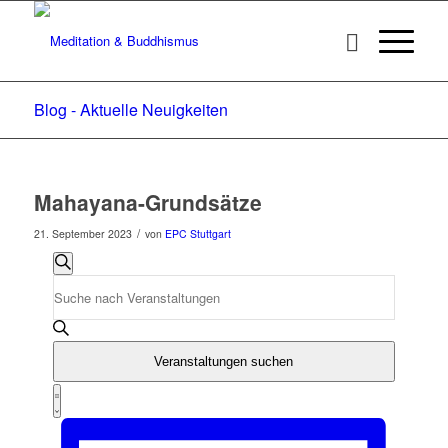
Blog - Aktuelle Neuigkeiten
Mahayana-Grundsätze
/
21. September 2023
von
EPC Stuttgart
Veranstaltungen
Veranstaltungen
Suche
Suche
Bitte
Schlüsselwort
und
eingeben.
Ansichten,
Suche
Veranstaltungen suchen
nach
Navigation
Veranstaltung
Veranstaltungen
Ansichten-
Zusammenfassung
Schlüsselwort.
Navigation