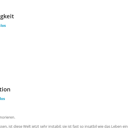
gkeit
los
tion
los
gnorieren.
n, ist diese Welt jetzt sehr instabil; sie ist fast so insatbil wie das Leben ei