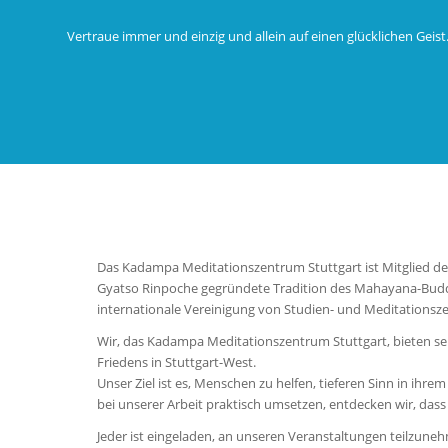
Vertraue immer und einzig und allein auf einen glücklichen Geis
Das Kadampa Meditationszentrum Stuttgart ist Mitglied 
Gyatso Rinpoche gegründete Tradition des Mahayana-Buddhi
internationale Vereinigung von Studien- und Meditationsze
Wir, das Kadampa Meditationszentrum Stuttgart, bieten s
Friedens in Stuttgart-West.
Unser Ziel ist es, Menschen zu helfen, tieferen Sinn in ih
bei unserer Arbeit praktisch umsetzen, entdecken wir, das
Jeder ist eingeladen, an unseren Veranstaltungen teilzune