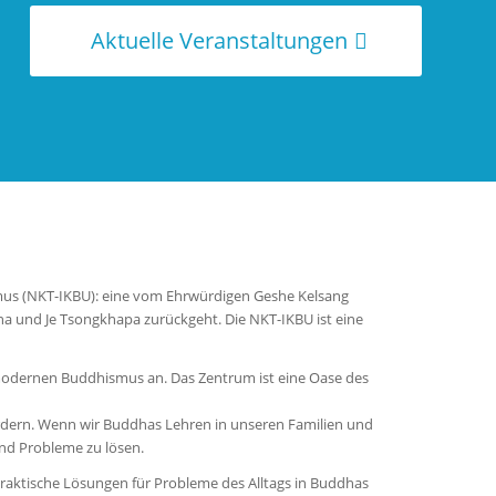
Aktuelle Veranstaltungen
mus (NKT-IKBU): eine vom Ehrwürdigen Geshe Kelsang
a und Je Tsongkhapa zurückgeht. Die NKT-IKBU ist eine
modernen Buddhismus an. Das Zentrum ist eine Oase des
 fördern. Wenn wir Buddhas Lehren in unseren Familien und
und Probleme zu lösen.
praktische Lösungen für Probleme des Alltags in Buddhas