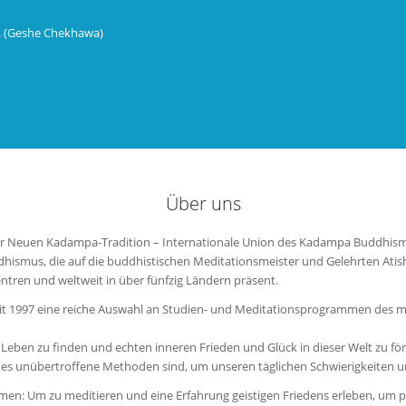
t. (Geshe Chekhawa)
Über uns
der Neuen Kadampa-Tradition – Internationale Union des Kadampa Buddhis
smus, die auf die buddhistischen Meditationsmeister und Gelehrten Atish
ntren und weltweit in über fünfzig Ländern präsent.
eit 1997 eine reiche Auswahl an Studien- und Meditationsprogrammen des 
rem Leben zu finden und echten inneren Frieden und Glück in dieser Welt zu
s es unübertroffene Methoden sind, um unseren täglichen Schwierigkeiten 
hmen: Um zu meditieren und eine Erfahrung geistigen Friedens erleben, um 