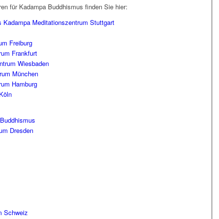
ren für Kadampa Buddhismus finden Sie hier:
es Kadampa Meditationszentrum Stuttgart
um Freiburg
rum Frankfurt
entrum Wiesbaden
trum München
trum Hamburg
Köln
a Buddhismus
rum Dresden
m Schweiz