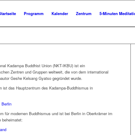
Startseite
Programm
Kalender
Zentrum
5-Minuten Meditat
ional Kadampa Buddhist Union (NKT-IKBU) ist ein
hen Zentren und Gruppen weltweit, die von dem international
hautor Geshe Kelsang Gyatso gegründet wurde.
n ist das Hauptzentrum des Kadampa-Buddhismus in
 Berlin
rum für modernen Buddhismus und ist bei Berlin in Oberkrämer im
 beheimatet:
land