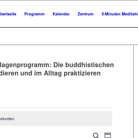
Startseite
Programm
Kalender
Zentrum
5-Minuten Meditat
lagenprogramm: Die buddhistischen
dieren und im Alltag praktizieren
gen
gefunden.
Veranstaltu
Veranstalt
Suche