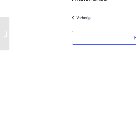
Datum
auswählen.
Veranstaltungen
Vorherige
Meditier dich glücklich I