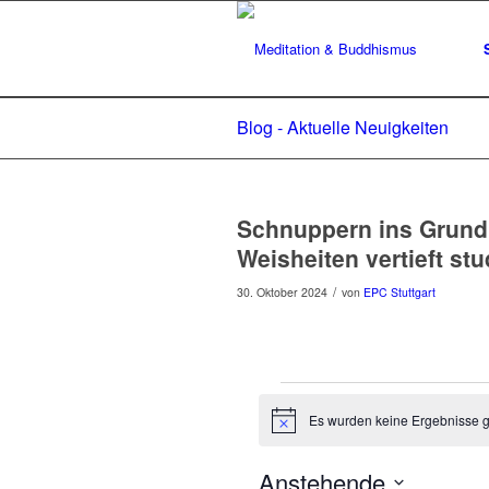
Blog - Aktuelle Neuigkeiten
Schnuppern ins Grund
Weisheiten vertieft stu
/
30. Oktober 2024
von
EPC Stuttgart
Veranstaltun
Es wurden keine Ergebnisse 
Hinweis
Anstehende