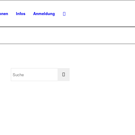
ionen
Infos
Anmeldung
ungen
tung
g