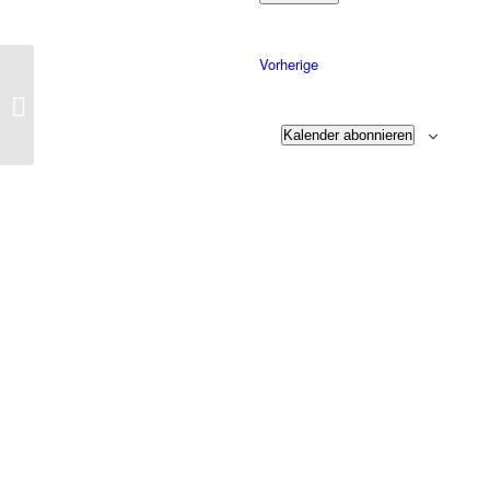
Datum
auswählen.
Veranstaltungen
Vorherige
Entspannen! Finde innere Ruhe im
Alltagsfieber – Walking & Medit...
Kalender abonnieren