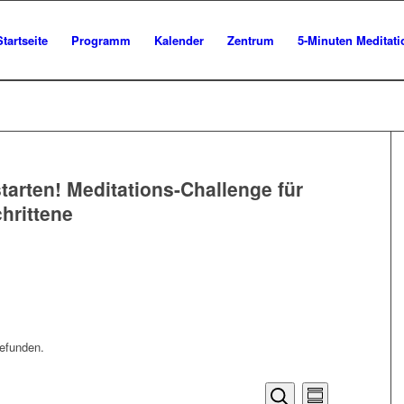
Startseite
Programm
Kalender
Zentrum
5-Minuten Meditat
tarten! Meditations-Challenge für
hrittene
ngen
efunden.
Veranstalt
Veranstal
Zusammenfassun